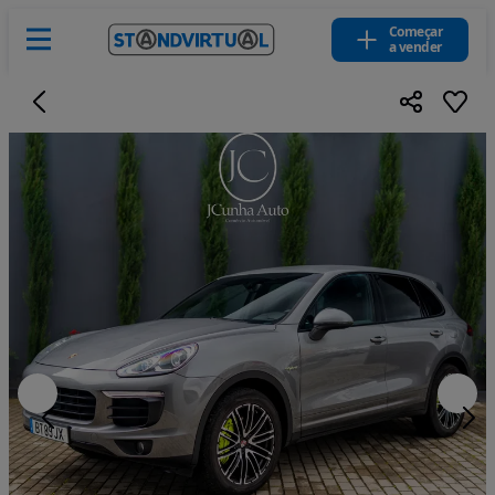
Começar
a vender