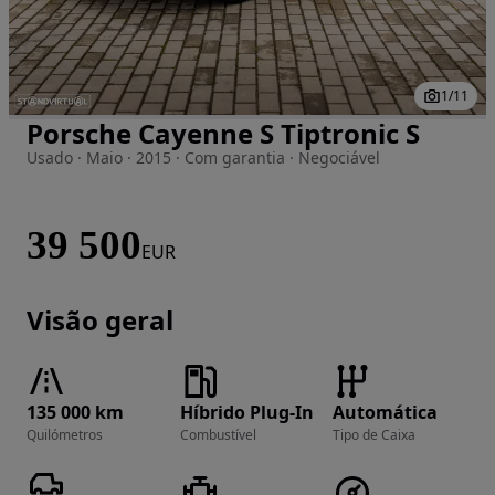
1
/
11
Porsche Cayenne S Tiptronic S
Imagem 1 de 11
Usado · Maio · 2015 · Com garantia · Negociável
39 500
EUR
Visão geral
135 000 km
Híbrido Plug-In
Automática
Quilómetros
Combustível
Tipo de Caixa