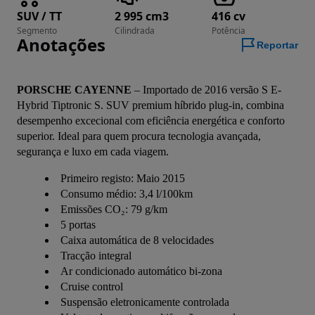
SUV / TT
2 995 cm3
416 cv
Segmento
Cilindrada
Potência
Anotações
Reportar
PORSCHE CAYENNE
 – Importado de 2016 versão S E-
Hybrid Tiptronic S. SUV premium híbrido plug-in, combina 
desempenho excecional com eficiência energética e conforto 
superior. Ideal para quem procura tecnologia avançada, 
segurança e luxo em cada viagem.
Primeiro registo: Maio 2015
Consumo médio: 3,4 l/100km
Emissões CO₂: 79 g/km
5 portas
Caixa automática de 8 velocidades
Tracção integral
Ar condicionado automático bi-zona
Cruise control
Suspensão eletronicamente controlada