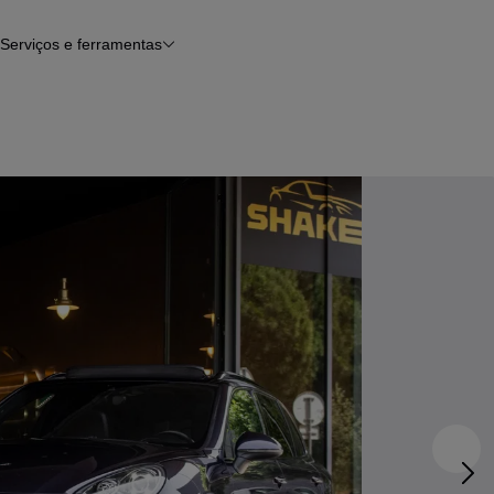
Serviços e ferramentas
Financiamento
Avaliar o meu carro
iamento
Serviço de check-up
Histórico do veículo
Notícias e artigos