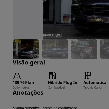
Imagem 1 de 50
Visão geral
139 769 km
Híbrido Plug-In
Automática
Quilómetros
Combustível
Tipo de Caixa
Anotações
Viatura disponível (carece de confirmação).