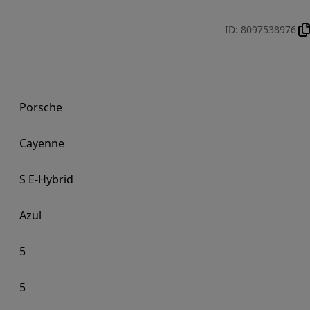
ID
:
8097538976
Porsche
Cayenne
S E-Hybrid
Azul
5
5