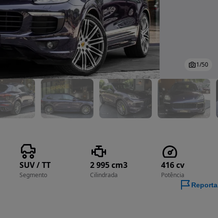
1
/
50
SUV / TT
2 995 cm3
416 cv
Segmento
Cilindrada
Potência
Reporta