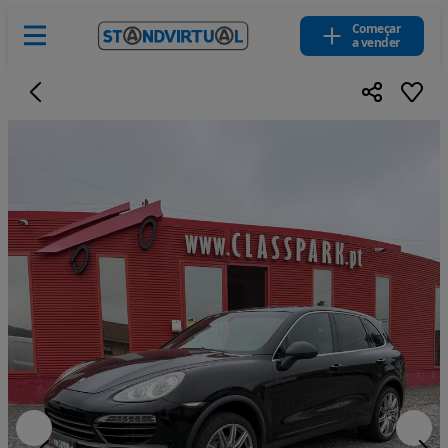
Começar
a vender