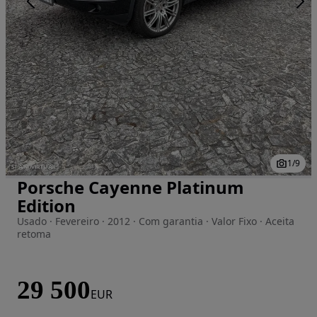
1
/
9
Porsche Cayenne Platinum
Imagem 1 de 9
Edition
Usado · Fevereiro · 2012 · Com garantia · Valor Fixo · Aceita
retoma
29 500
EUR