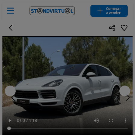
Começar
a vender