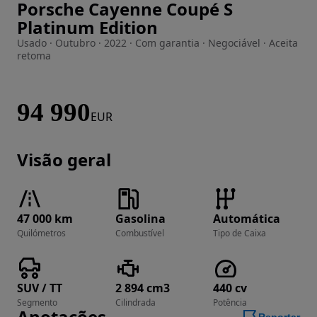
Porsche Cayenne Coupé S
Imagem 1 de 30
Platinum Edition
Usado · Outubro · 2022 · Com garantia · Negociável · Aceita
retoma
94 990
EUR
Visão geral
47 000 km
Gasolina
Automática
Quilómetros
Combustível
Tipo de Caixa
SUV / TT
2 894 cm3
440 cv
Segmento
Cilindrada
Potência
Anotações