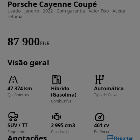
Porsche Cayenne Coupé
Imagem 1 de 33
Usado · Janeiro · 2022 · Com garantia · Valor Fixo · Aceita
retoma
87 900
EUR
Visão geral
47 374 km
Híbrido
Automática
(Gasolina)
Quilómetros
Tipo de Caixa
Combustível
SUV / TT
2 995 cm3
461 cv
Segmento
Cilindrada
Potência
Anotações
Reportar