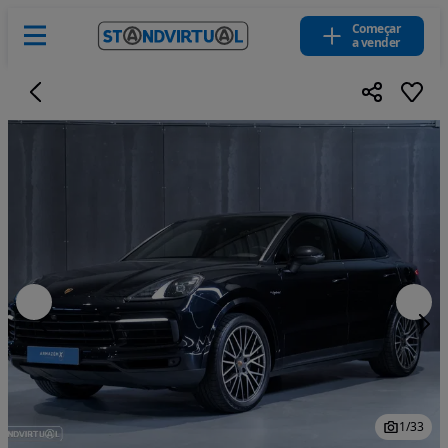
Começar
a vender
1
/
33