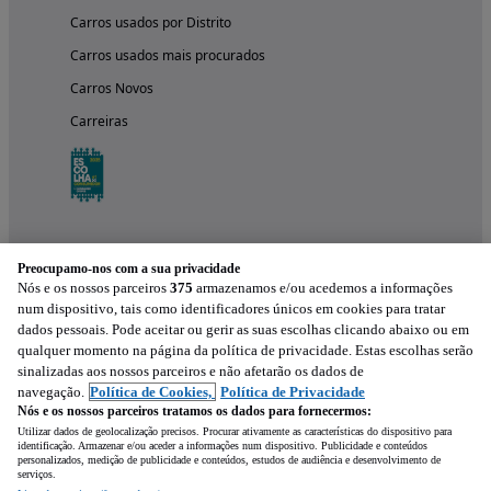
Carros usados por Distrito
Carros usados mais procurados
Carros Novos
Carreiras
Preocupamo-nos com a sua privacidade
Nós e os nossos parceiros
375
armazenamos e/ou acedemos a informações
num dispositivo, tais como identificadores únicos em cookies para tratar
dados pessoais. Pode aceitar ou gerir as suas escolhas clicando abaixo ou em
qualquer momento na página da política de privacidade. Estas escolhas serão
Experimenta a aplicação
sinalizadas aos nossos parceiros e não afetarão os dados de
navegação.
Política de Cookies,
Política de Privacidade
Nós e os nossos parceiros tratamos os dados para fornecermos:
Utilizar dados de geolocalização precisos. Procurar ativamente as características do dispositivo para
identificação. Armazenar e/ou aceder a informações num dispositivo. Publicidade e conteúdos
personalizados, medição de publicidade e conteúdos, estudos de audiência e desenvolvimento de
serviços.