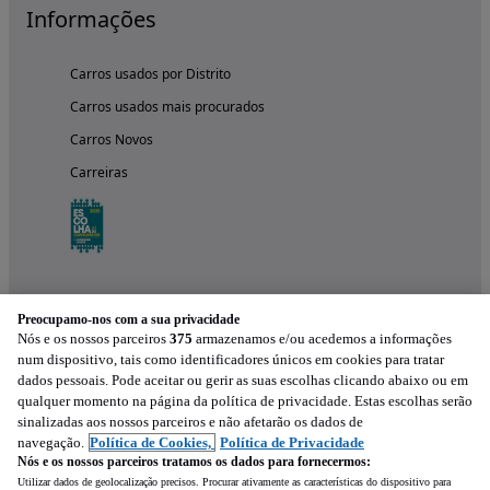
Informações
Carros usados por Distrito
Carros usados mais procurados
Carros Novos
Carreiras
Preocupamo-nos com a sua privacidade
Nós e os nossos parceiros
375
armazenamos e/ou acedemos a informações
num dispositivo, tais como identificadores únicos em cookies para tratar
dados pessoais. Pode aceitar ou gerir as suas escolhas clicando abaixo ou em
qualquer momento na página da política de privacidade. Estas escolhas serão
Experimenta a aplicação
sinalizadas aos nossos parceiros e não afetarão os dados de
navegação.
Política de Cookies,
Política de Privacidade
Nós e os nossos parceiros tratamos os dados para fornecermos:
Utilizar dados de geolocalização precisos. Procurar ativamente as características do dispositivo para