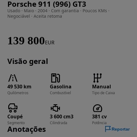
Porsche 911 (996) GT3
Imagem 1 de 24
Usado · Maio · 2004 · Com garantia · Poucos KMs ·
Negociável · Aceita retoma
139 800
EUR
Visão geral
49 530 km
Gasolina
Manual
Quilómetros
Combustível
Tipo de Caixa
Coupé
3 600 cm3
381 cv
Segmento
Cilindrada
Potência
Anotações
Reportar