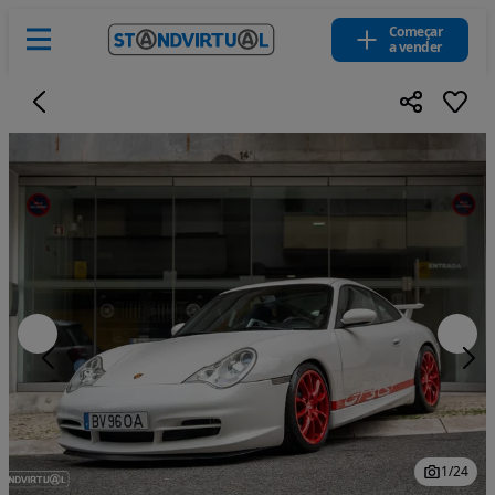
Começar
a vender
1
/
24