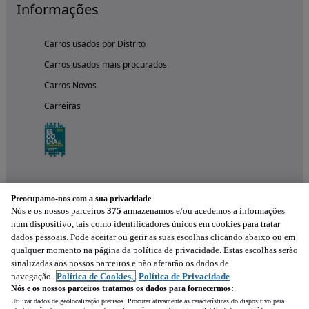
Informações
Carros usados por Distrito
Carros usados mais procurados
Carros Novos
Carreiras
Preocupamo-nos com a sua privacidade
Nós e os nossos parceiros
375
armazenamos e/ou acedemos a informações
num dispositivo, tais como identificadores únicos em cookies para tratar
dados pessoais. Pode aceitar ou gerir as suas escolhas clicando abaixo ou em
qualquer momento na página da política de privacidade. Estas escolhas serão
Experimenta a aplicação
sinalizadas aos nossos parceiros e não afetarão os dados de
navegação.
Política de Cookies,
Política de Privacidade
Nós e os nossos parceiros tratamos os dados para fornecermos:
Utilizar dados de geolocalização precisos. Procurar ativamente as características do dispositivo para