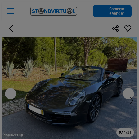
Começar
a vender
1
/
31