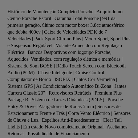
Histórico de Manutenção Completo Porsche | Adquirido no 
Centro Porsche Estoril | Garantia Total Porsche | 991 da 
primeira geração, último com motor boxer 3.8cc atmosférico 
que debita 400cv | Caixa de Velocidades PDK de 7 
Velocidades | Pack Sport Chrono Plus | Modo Sport, Sport Plus 
e Suspensão Regulável | Volante Aquecido com Regulação 
Eléctrica | Bancos Desportivos com logotipo Porsche, 
Aquecidos, Ventilados, com regulação elétrica e memórias | 
Sistema de Som BOSE | Rádio Touch Screen com Bluetooth 
Audio (PCM) | Chave Inteligente | Cruise Control | 
Computador de Bordo | ISOFIX | Cintos Cor Vermelha | 
Sistema GPS | Ar Condicionado Automático Bi-Zona | Jantes 
Carrera Classic 20" | Retrovisores Retráteis | Premium Plus 
Package B | Sistema de Luzes Dinâmicas (PDLS) | Porsche 
Entry & Drive | Alargadores de Rodas 5 mm | Sensores de 
Estacionamento Frente e Trás | Corta Vento Eléctrico | Sensores 
de Chuva e Luz | Espelhos Anti-Encadeamento | Clear Tail 
Lights | Em estado Novo completamente Original | Aceitamos 
Retomas | Possibilidade de Financiamento