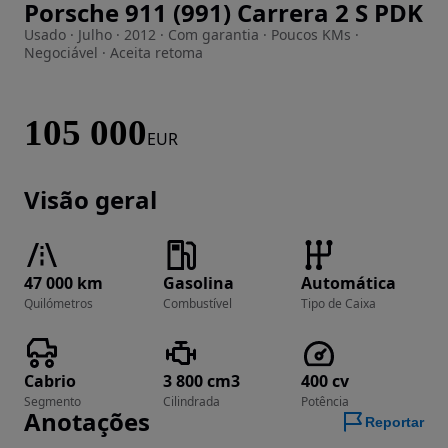
Porsche 911 (991) Carrera 2 S PDK
Imagem 1 de 31
Usado · Julho · 2012 · Com garantia · Poucos KMs ·
Negociável · Aceita retoma
105 000
EUR
Visão geral
47 000 km
Gasolina
Automática
Quilómetros
Combustível
Tipo de Caixa
Cabrio
3 800 cm3
400 cv
Segmento
Cilindrada
Potência
Anotações
Reportar