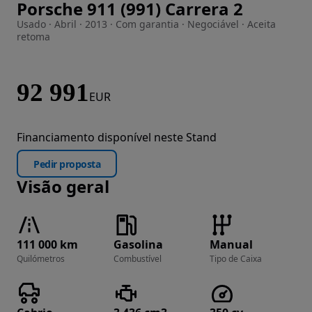
Porsche 911 (991) Carrera 2
Imagem 1 de 60
Usado · Abril · 2013 · Com garantia · Negociável · Aceita
retoma
92 991
EUR
Financiamento disponível neste Stand
Pedir proposta
Visão geral
111 000 km
Gasolina
Manual
Quilómetros
Combustível
Tipo de Caixa