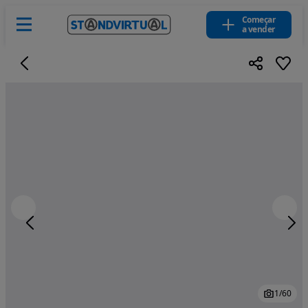
Começar
a vender
1
/
60