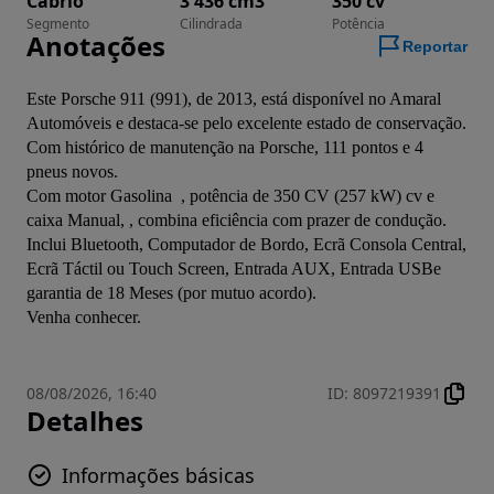
Cabrio
3 436 cm3
350 cv
Segmento
Cilindrada
Potência
Anotações
Reportar
Este Porsche 911 (991), de 2013, está disponível no Amaral 
Automóveis e destaca-se pelo excelente estado de conservação.
Com histórico de manutenção na Porsche, 111 pontos e 4 
pneus novos.
Com motor Gasolina  , potência de 350 CV (257 kW) cv e 
caixa Manual, , combina eficiência com prazer de condução.
Inclui Bluetooth, Computador de Bordo, Ecrã Consola Central, 
Ecrã Táctil ou Touch Screen, Entrada AUX, Entrada USBe 
garantia de 18 Meses (por mutuo acordo).
Venha conhecer.
08/08/2026, 16:40
ID
:
8097219391
Detalhes
Informações básicas