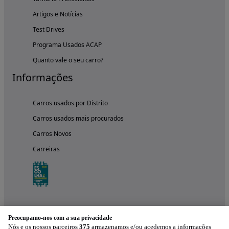
Artigos e Notícias
Test Drives
Programa Usados ACAP
Quanto vale o seu carro?
Informações
Carros usados por Distrito
Carros usados mais procurados
Carros Novos
Carreiras
Preocupamo-nos com a sua privacidade
Nós e os nossos parceiros
375
armazenamos e/ou acedemos a informações