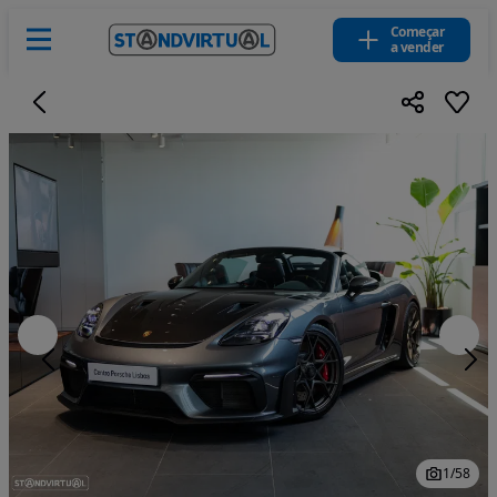
Começar
a vender
1
/
58