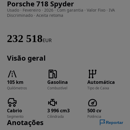
Porsche 718 Spyder
Imagem 1 de 58
Usado · Fevereiro · 2026 · Com garantia · Valor Fixo · IVA
Discriminado · Aceita retoma
232 518
EUR
Visão geral
105 km
Gasolina
Automática
Quilómetros
Combustível
Tipo de Caixa
Cabrio
3 996 cm3
500 cv
Segmento
Cilindrada
Potência
Anotações
Reportar