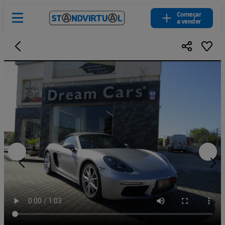
Começar
a vender