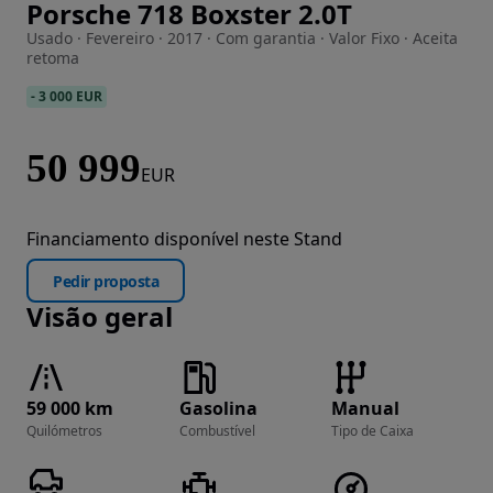
Porsche 718 Boxster 2.0T
Imagem 1 de 27
Usado · Fevereiro · 2017 · Com garantia · Valor Fixo · Aceita
retoma
-
3 000 EUR
50 999
EUR
Financiamento disponível neste Stand
Pedir proposta
Visão geral
59 000 km
Gasolina
Manual
Quilómetros
Combustível
Tipo de Caixa