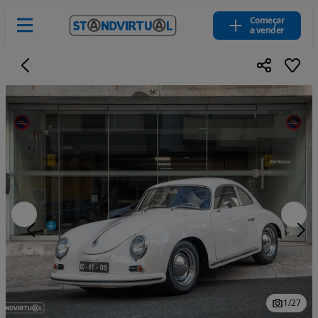
Começar
a vender
1
/
27