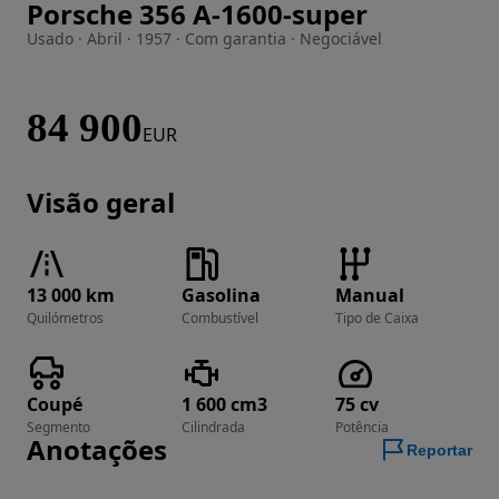
Porsche 356 A-1600-super
Imagem 1 de 27
Usado · Abril · 1957 · Com garantia · Negociável
84 900
EUR
Visão geral
13 000 km
Gasolina
Manual
Quilómetros
Combustível
Tipo de Caixa
Coupé
1 600 cm3
75 cv
Segmento
Cilindrada
Potência
Anotações
Reportar