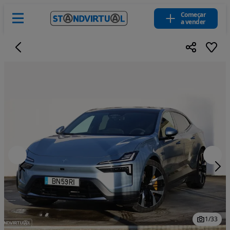
Começar
a vender
1
/
33