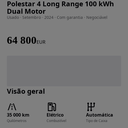
Polestar 4 Long Range 100 kWh
Imagem 1 de 33
Dual Motor
Usado · Setembro · 2024 · Com garantia · Negociável
64 800
EUR
Visão geral
35 000 km
Elétrico
Automática
Quilómetros
Combustível
Tipo de Caixa