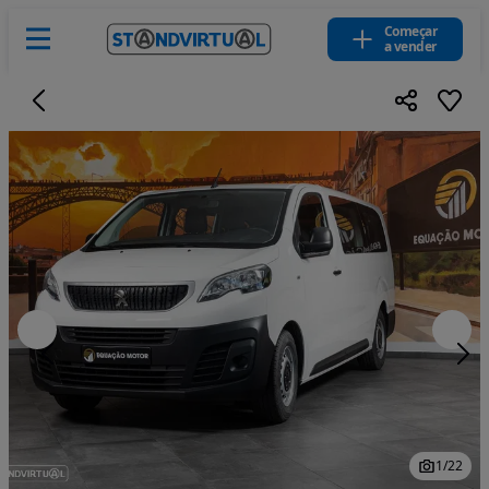
Começar
a vender
1
/
22