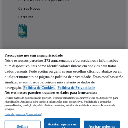
Carros Novos
Carreiras
Preocupamo-nos com a sua privacidade
Nós e os nossos parceiros
375
armazenamos e/ou acedemos a informações
num dispositivo, tais como identificadores únicos em cookies para tratar
dados pessoais. Pode aceitar ou gerir as suas escolhas clicando abaixo ou em
qualquer momento na página da política de privacidade. Estas escolhas serão
Experimenta a aplicação
sinalizadas aos nossos parceiros e não afetarão os dados de
navegação.
Política de Cookies,
Política de Privacidade
Nós e os nossos parceiros tratamos os dados para fornecermos:
Utilizar dados de geolocalização precisos. Procurar ativamente as características do dispositivo para
identificação. Armazenar e/ou aceder a informações num dispositivo. Publicidade e conteúdos
personalizados, medição de publicidade e conteúdos, estudos de audiência e desenvolvimento de
serviços.
Lista de parceiros (fornecedores)
Mensagem
Aceitar apenas os
Definir
Aceitar todos os