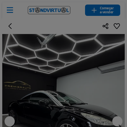
Começar
a vender