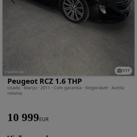
1
/
17
Peugeot RCZ 1.6 THP
Imagem 1 de 17
Usado · Março · 2011 · Com garantia · Negociável · Aceita
retoma
10 999
EUR