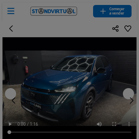
Começar
a vender