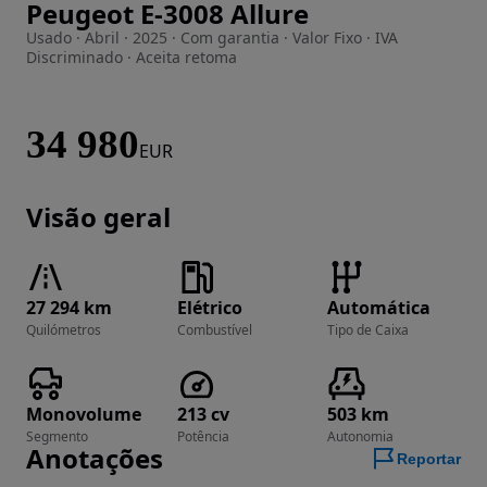
Peugeot E-3008 Allure
Imagem 1 de 54
Usado · Abril · 2025 · Com garantia · Valor Fixo · IVA
Discriminado · Aceita retoma
34 980
EUR
Visão geral
27 294 km
Elétrico
Automática
Quilómetros
Combustível
Tipo de Caixa
Monovolume
213 cv
503 km
Segmento
Potência
Autonomia
Anotações
Reportar