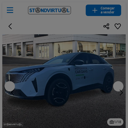
Começar
a vender
1
/
18