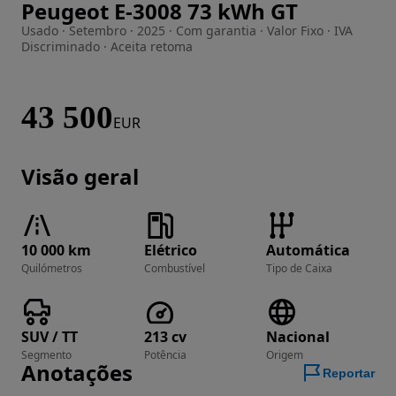
Peugeot E-3008 73 kWh GT
Imagem 1 de 18
Usado · Setembro · 2025 · Com garantia · Valor Fixo · IVA
Discriminado · Aceita retoma
43 500
EUR
Visão geral
10 000 km
Elétrico
Automática
Quilómetros
Combustível
Tipo de Caixa
SUV / TT
213 cv
Nacional
Segmento
Potência
Origem
Anotações
Reportar