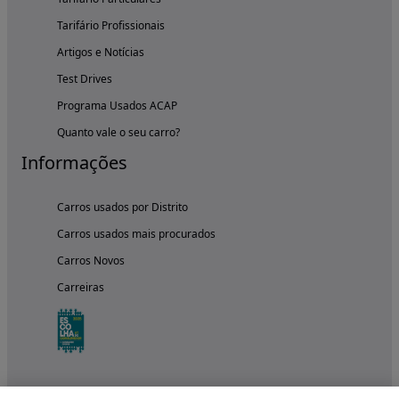
Tarifário Profissionais
Artigos e Notícias
Test Drives
Programa Usados ACAP
Quanto vale o seu carro?
Informações
Carros usados por Distrito
Carros usados mais procurados
Carros Novos
Carreiras