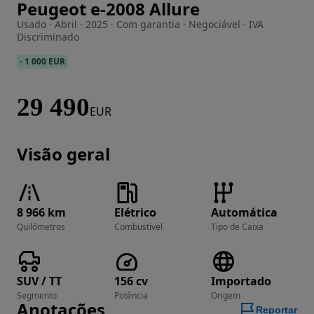
Peugeot e-2008 Allure
Imagem 1 de 23
Usado · Abril · 2025 · Com garantia · Negociável · IVA
Discriminado
-
1 000 EUR
29 490
EUR
Visão geral
8 966 km
Elétrico
Automática
Quilómetros
Combustível
Tipo de Caixa
SUV / TT
156 cv
Importado
Segmento
Potência
Origem
Anotações
Reportar