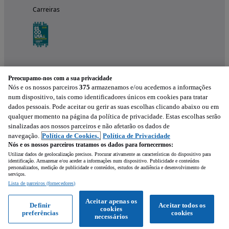
Carreiras
Preocupamo-nos com a sua privacidade
Nós e os nossos parceiros
375
armazenamos e/ou acedemos a informações
num dispositivo, tais como identificadores únicos em cookies para tratar
dados pessoais. Pode aceitar ou gerir as suas escolhas clicando abaixo ou em
qualquer momento na página da política de privacidade. Estas escolhas serão
Experimenta a aplicação
sinalizadas aos nossos parceiros e não afetarão os dados de
navegação.
Política de Cookies,
Política de Privacidade
Nós e os nossos parceiros tratamos os dados para fornecermos:
Utilizar dados de geolocalização precisos. Procurar ativamente as características do dispositivo para
identificação. Armazenar e/ou aceder a informações num dispositivo. Publicidade e conteúdos
personalizados, medição de publicidade e conteúdos, estudos de audiência e desenvolvimento de
serviços.
Lista de parceiros (fornecedores)
Mensagem
Aceitar apenas os
Definir
Aceitar todos os
cookies
preferências
cookies
Ligar
WhatsApp
necessários