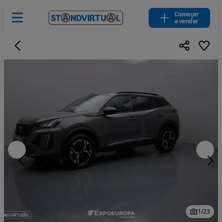
Começar
a vender
1
/
23