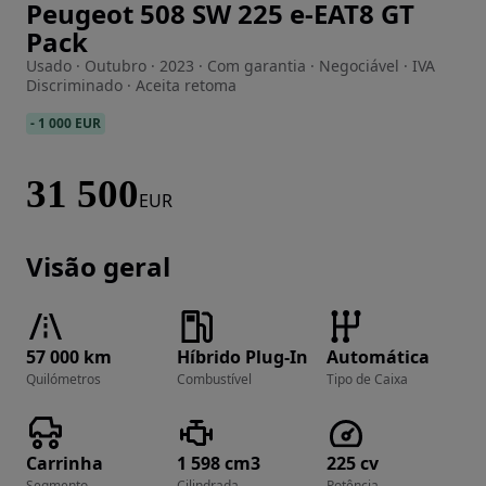
Peugeot 508 SW 225 e-EAT8 GT
Imagem 1 de 37
Pack
Usado · Outubro · 2023 · Com garantia · Negociável · IVA
Discriminado · Aceita retoma
-
1 000 EUR
31 500
EUR
Visão geral
57 000 km
Híbrido Plug-In
Automática
Quilómetros
Combustível
Tipo de Caixa
Carrinha
1 598 cm3
225 cv
Segmento
Cilindrada
Potência