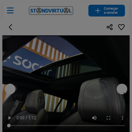
Começar
a vender