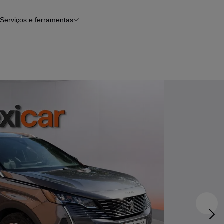
Serviços e ferramentas
Financiamento
Avaliar o meu carro
iamento
Serviço de check-up
Histórico do veículo
Notícias e artigos