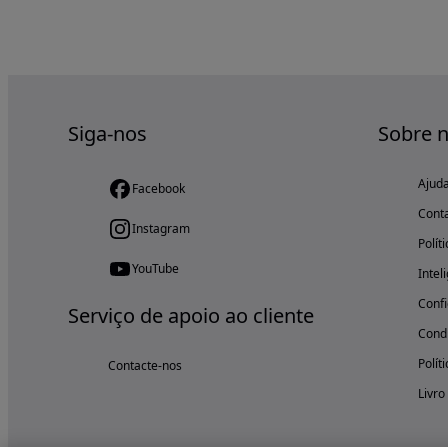
Siga-nos
Sobre 
Ajud
Facebook
Cont
Instagram
Polít
YouTube
Intel
Confi
Serviço de apoio ao cliente
Condi
Polít
Contacte-nos
Livro