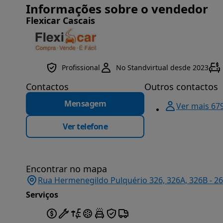
Informações sobre o vendedor
Flexicar Cascais
Profissional
No Standvirtual desde 2023
Contactos
Outros contactos
Mensagem
Ver mais 67
Ver telefone
Encontrar no mapa
Rua Hermenegildo Pulquério 326, 326A, 326B - 26
Serviços