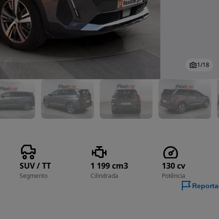
1
/
18
SUV / TT
1 199 cm3
130 cv
Segmento
Cilindrada
Potência
Reporta