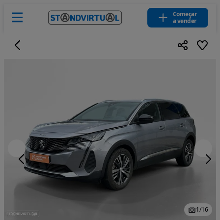
Começar
a vender
1
/
16