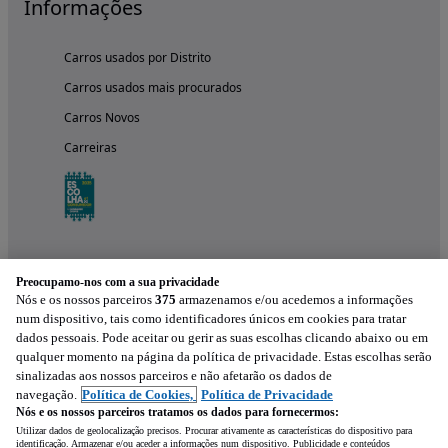
Informações
Carros usados por Distrito
Carros usados mais procurados
Carros Novos
Carreiras
Preocupamo-nos com a sua privacidade
Nós e os nossos parceiros
375
armazenamos e/ou acedemos a informações
num dispositivo, tais como identificadores únicos em cookies para tratar
dados pessoais. Pode aceitar ou gerir as suas escolhas clicando abaixo ou em
qualquer momento na página da política de privacidade. Estas escolhas serão
Experimenta a aplicação
sinalizadas aos nossos parceiros e não afetarão os dados de
navegação.
Política de Cookies,
Política de Privacidade
Nós e os nossos parceiros tratamos os dados para fornecermos:
Utilizar dados de geolocalização precisos. Procurar ativamente as características do dispositivo para
identificação. Armazenar e/ou aceder a informações num dispositivo. Publicidade e conteúdos