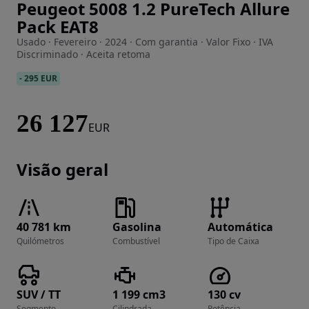
Peugeot 5008 1.2 PureTech Allure
Imagem 1 de 16
Pack EAT8
Usado · Fevereiro · 2024 · Com garantia · Valor Fixo · IVA
Discriminado · Aceita retoma
-
295 EUR
26 127
EUR
Visão geral
40 781 km
Gasolina
Automática
Quilómetros
Combustível
Tipo de Caixa
SUV / TT
1 199 cm3
130 cv
Segmento
Cilindrada
Potência