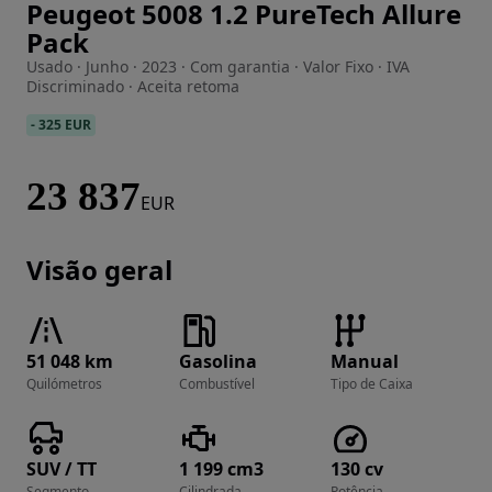
Peugeot 5008 1.2 PureTech Allure
Imagem 1 de 16
Pack
Usado · Junho · 2023 · Com garantia · Valor Fixo · IVA
Discriminado · Aceita retoma
-
325 EUR
23 837
EUR
Visão geral
51 048 km
Gasolina
Manual
Quilómetros
Combustível
Tipo de Caixa
SUV / TT
1 199 cm3
130 cv
Segmento
Cilindrada
Potência