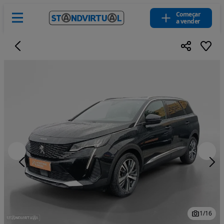
Começar
a vender
1
/
16