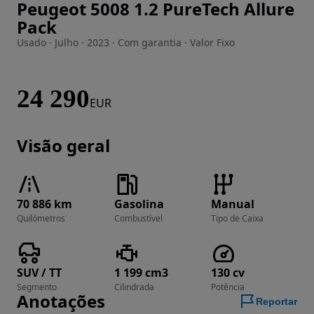
Peugeot 5008 1.2 PureTech Allure
Imagem 1 de 30
Pack
Usado · Julho · 2023 · Com garantia · Valor Fixo
24 290
EUR
Visão geral
70 886 km
Gasolina
Manual
Quilómetros
Combustível
Tipo de Caixa
SUV / TT
1 199 cm3
130 cv
Segmento
Cilindrada
Potência
Anotações
Reportar