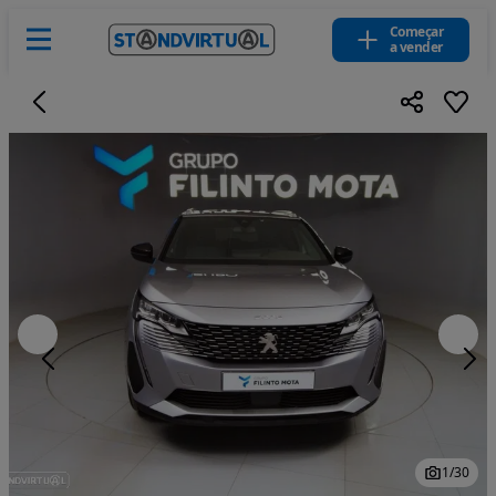
Começar
a vender
1
/
30