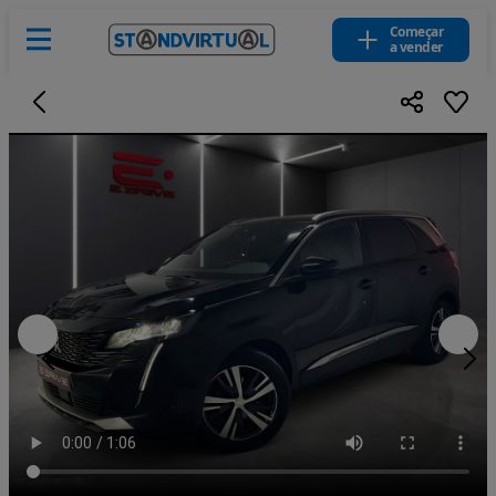
Começar
a vender