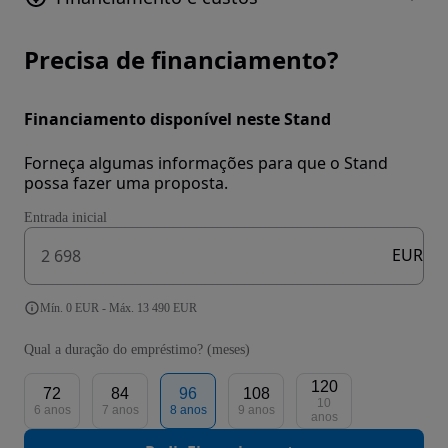
Precisa de financiamento?
Financiamento disponível neste Stand
Forneça algumas informações para que o Stand
possa fazer uma proposta.
Entrada inicial
EUR
Mín. 0 EUR - Máx. 13 490 EUR
Qual a duração do empréstimo? (meses)
120
72
84
96
108
10
6 anos
7 anos
8 anos
9 anos
anos