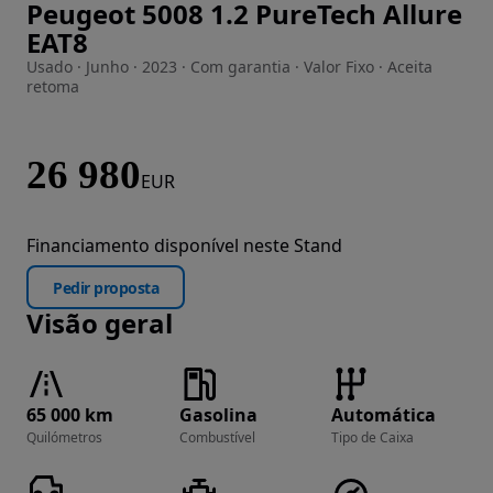
Peugeot 5008 1.2 PureTech Allure
Imagem 1 de 26
EAT8
Usado · Junho · 2023 · Com garantia · Valor Fixo · Aceita
retoma
26 980
EUR
Financiamento disponível neste Stand
Pedir proposta
Visão geral
65 000 km
Gasolina
Automática
Quilómetros
Combustível
Tipo de Caixa