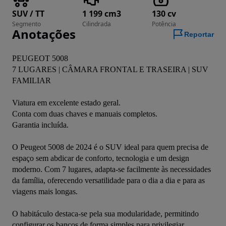
SUV / TT
1 199 cm3
130 cv
Segmento
Cilindrada
Potência
Anotações
Reportar
PEUGEOT 5008 
7 LUGARES | CÂMARA FRONTAL E TRASEIRA | SUV 
FAMILIAR
Viatura em excelente estado geral.
Conta com duas chaves e manuais completos.
Garantia incluída.
O Peugeot 5008 de 2024 é o SUV ideal para quem precisa de 
espaço sem abdicar de conforto, tecnologia e um design 
moderno. Com 7 lugares, adapta-se facilmente às necessidades 
da família, oferecendo versatilidade para o dia a dia e para as 
viagens mais longas.
O habitáculo destaca-se pela sua modularidade, permitindo 
configurar os bancos de forma simples para privilegiar 