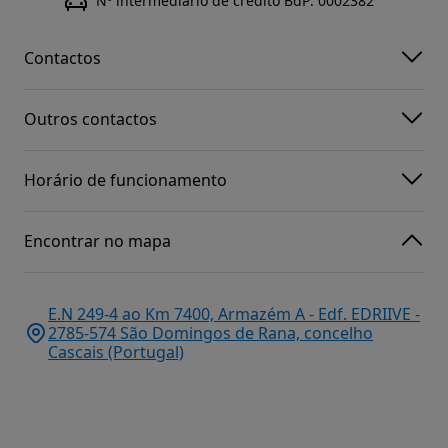
Nº intermediário de crédito BdP: 0002382
Contactos
Outros contactos
Horário de funcionamento
Encontrar no mapa
E.N 249-4 ao Km 7400, Armazém A - Edf. EDRIIVE -
2785-574 São Domingos de Rana, concelho
Cascais (Portugal)