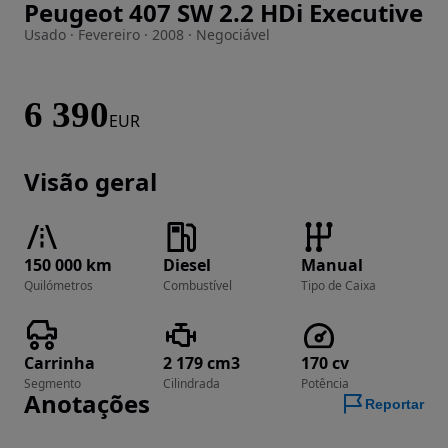
Peugeot 407 SW 2.2 HDi Executive
Imagem 1 de 28
Usado · Fevereiro · 2008 · Negociável
6 390
EUR
Visão geral
150 000 km
Diesel
Manual
Quilómetros
Combustível
Tipo de Caixa
Carrinha
2 179 cm3
170 cv
Segmento
Cilindrada
Potência
Anotações
Reportar