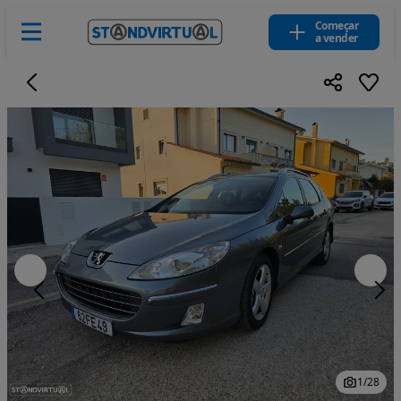
Começar
a vender
1
/
28