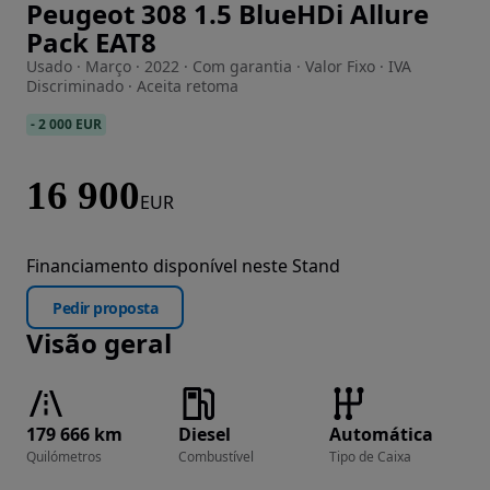
Peugeot 308 1.5 BlueHDi Allure
Imagem 1 de 58
Pack EAT8
Usado · Março · 2022 · Com garantia · Valor Fixo · IVA
Discriminado · Aceita retoma
-
2 000 EUR
16 900
EUR
Financiamento disponível neste Stand
Pedir proposta
Visão geral
179 666 km
Diesel
Automática
Quilómetros
Combustível
Tipo de Caixa