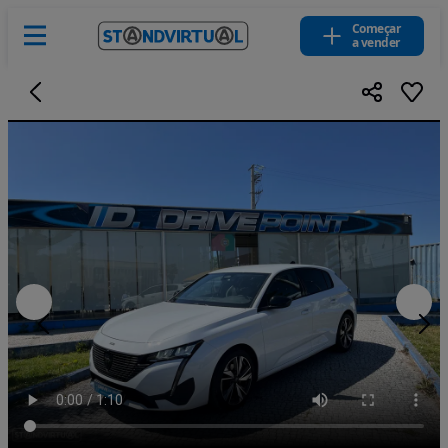
Começar
a vender