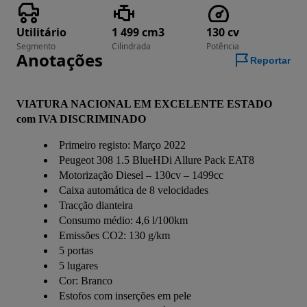
Utilitário
1 499 cm3
130 cv
Segmento
Cilindrada
Potência
Anotações
Reportar
VIATURA NACIONAL EM EXCELENTE ESTADO 
com IVA DISCRIMINADO
Primeiro registo: Março 2022
Peugeot 308 1.5 BlueHDi Allure Pack EAT8
Motorização Diesel – 130cv – 1499cc
Caixa automática de 8 velocidades
Tracção dianteira
Consumo médio: 4,6 l/100km
Emissões CO2: 130 g/km
5 portas
5 lugares
Cor: Branco
Estofos com inserções em pele