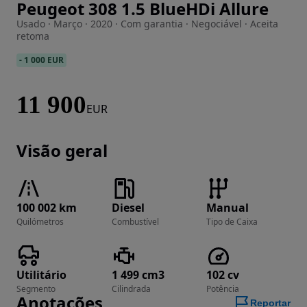
Peugeot 308 1.5 BlueHDi Allure
Imagem 1 de 23
Usado · Março · 2020 · Com garantia · Negociável · Aceita
retoma
-
1 000 EUR
11 900
EUR
Visão geral
100 002 km
Diesel
Manual
Quilómetros
Combustível
Tipo de Caixa
Utilitário
1 499 cm3
102 cv
Segmento
Cilindrada
Potência
Anotações
Reportar