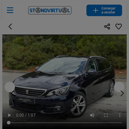
Começar
a vender