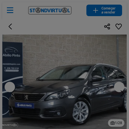
Começar
a vender
1
/
28