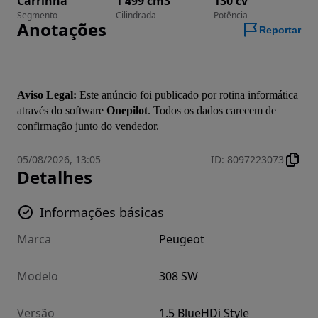
Carrinha
1 499 cm3
130 cv
Segmento
Cilindrada
Potência
Anotações
Reportar
Aviso Legal:
 Este anúncio foi publicado por rotina informática 
através do software 
Onepilot
. Todos os dados carecem de 
confirmação junto do vendedor.
05/08/2026, 13:05
ID
:
8097223073
Detalhes
Informações básicas
Marca
Peugeot
Modelo
308 SW
Versão
1.5 BlueHDi Style