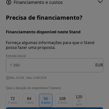
Financiamento e custos
Precisa de financiamento?
Financiamento disponível neste Stand
Forneça algumas informações para que o Stand
possa fazer uma proposta.
Entrada inicial
EUR
Mín. 0 EUR - Máx. 6 950 EUR
Qual a duração do empréstimo? (meses)
120
72
84
96
108
10
6 anos
7 anos
8 anos
9 anos
anos