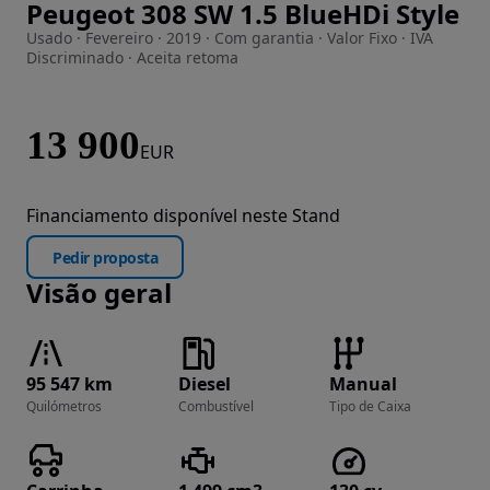
Peugeot 308 SW 1.5 BlueHDi Style
Imagem 1 de 28
Usado · Fevereiro · 2019 · Com garantia · Valor Fixo · IVA
Discriminado · Aceita retoma
13 900
EUR
Financiamento disponível neste Stand
Pedir proposta
Visão geral
95 547 km
Diesel
Manual
Quilómetros
Combustível
Tipo de Caixa