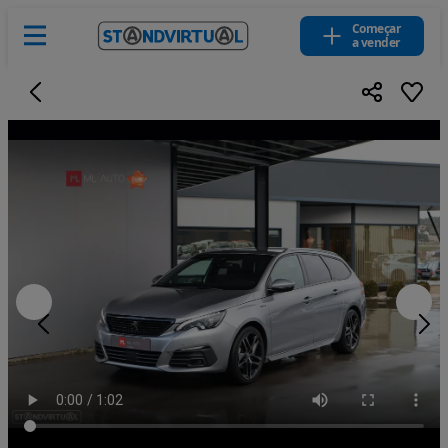
Começar
a vender