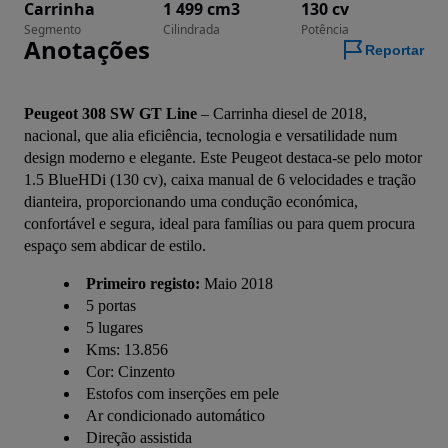
Carrinha
1 499 cm3
130 cv
Segmento
Cilindrada
Potência
Anotações
Reportar
Peugeot 308 SW GT Line
 – Carrinha diesel de 2018, 
nacional, que alia eficiência, tecnologia e versatilidade num 
design moderno e elegante. Este Peugeot destaca-se pelo motor 
1.5 BlueHDi (130 cv), caixa manual de 6 velocidades e tração 
dianteira, proporcionando uma condução económica, 
confortável e segura, ideal para famílias ou para quem procura 
espaço sem abdicar de estilo.
Primeiro registo:
Maio 2018
5 portas
5 lugares
Kms: 13.856
Cor: Cinzento
Estofos com inserções em pele
Ar condicionado automático
Direção assistida