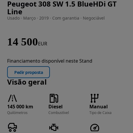
Peugeot 308 SW 1.5 BlueHDi GT
Imagem 1 de 22
Line
Usado · Março · 2019 · Com garantia · Negociável
14 500
EUR
Financiamento disponível neste Stand
Pedir proposta
Visão geral
145 000 km
Diesel
Manual
Quilómetros
Combustível
Tipo de Caixa