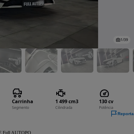
1
/
39
Carrinha
1 499 cm3
130 cv
Segmento
Cilindrada
Potência
Reporta
NE Full AUTOPO 