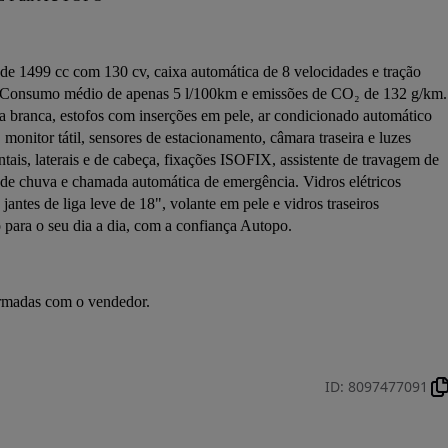
 de 1499 cc com 130 cv, caixa automática de 8 velocidades e tração 
. Consumo médio de apenas 5 l/100km e emissões de CO₂ de 132 g/km. 
branca, estofos com inserções em pele, ar condicionado automático 
 monitor tátil, sensores de estacionamento, câmara traseira e luzes 
is, laterais e de cabeça, fixações ISOFIX, assistente de travagem de 
 de chuva e chamada automática de emergência. Vidros elétricos 
, jantes de liga leve de 18", volante em pele e vidros traseiros 
ara o seu dia a dia, com a confiança Autopo.
irmadas com o vendedor.
ID
:
8097477091