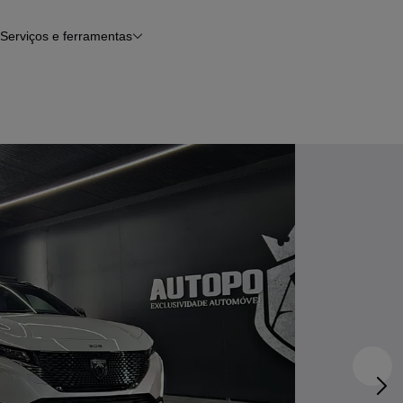
Serviços e ferramentas
Financiamento
Avaliar o meu carro
iamento
Serviço de check-up
Histórico do veículo
Notícias e artigos