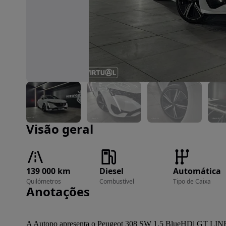
Imagem 1 de 39
Visão geral
139 000 km
Diesel
Automática
Quilómetros
Combustível
Tipo de Caixa
Anotações
A Autopo apresenta o Peugeot 308 SW 1.5 BlueHDi GT LI