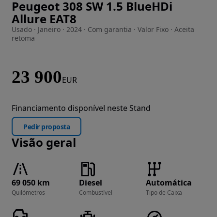
Peugeot 308 SW 1.5 BlueHDi
Imagem 1 de 26
Allure EAT8
Usado · Janeiro · 2024 · Com garantia · Valor Fixo · Aceita
retoma
23 900
EUR
Financiamento disponível neste Stand
Pedir proposta
Visão geral
69 050 km
Diesel
Automática
Quilómetros
Combustível
Tipo de Caixa