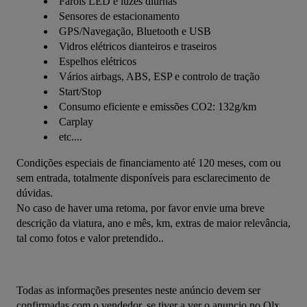
Faróis LED e luzes diurnas
Sensores de estacionamento
GPS/Navegação, Bluetooth e USB
Vidros elétricos dianteiros e traseiros
Espelhos elétricos
Vários airbags, ABS, ESP e controlo de tração
Start/Stop
Consumo eficiente e emissões CO2: 132g/km
Carplay
etc....
Condições especiais de financiamento até 120 meses, com ou 
sem entrada, totalmente disponíveis para esclarecimento de 
dúvidas.
No caso de haver uma retoma, por favor envie uma breve 
descrição da viatura, ano e mês, km, extras de maior relevância, 
tal como fotos e valor pretendido..
Todas as informações presentes neste anúncio devem ser 
confirmadas com o vendedor, se tiver a ver o anuncio no Olx , 