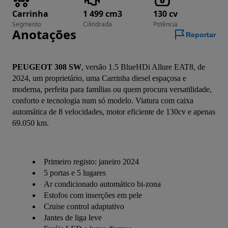
Carrinha
1 499 cm3
130 cv
Segmento
Cilindrada
Potência
Anotações
Reportar
PEUGEOT 308 SW
, versão 1.5 BlueHDi Allure EAT8, de 
2024, um proprietário, uma Carrinha diesel espaçosa e 
moderna, perfeita para famílias ou quem procura versatilidade, 
conforto e tecnologia num só modelo. Viatura com caixa 
automática de 8 velocidades, motor eficiente de 130cv e apenas 
69.050 km.
Primeiro registo: janeiro 2024
5 portas e 5 lugares
Ar condicionado automático bi-zona
Estofos com inserções em pele
Cruise control adaptativo
Jantes de liga leve