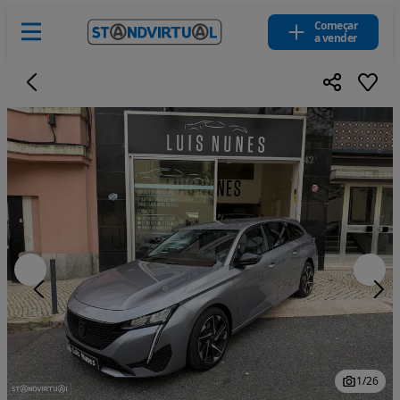
Começar
a vender
1
/
26