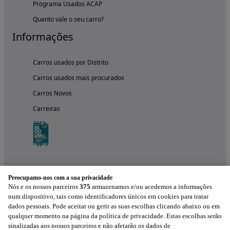
Programa Usados ACAP
Quanto vale o seu carro?
Informações
Carros usados por Distrito
Carros usados mais procurados
Carros Novos
Carreiras
Preocupamo-nos com a sua privacidade
Nós e os nossos parceiros
375
armazenamos e/ou acedemos a informações
num dispositivo, tais como identificadores únicos em cookies para tratar
dados pessoais. Pode aceitar ou gerir as suas escolhas clicando abaixo ou em
qualquer momento na página da política de privacidade. Estas escolhas serão
Experimenta a aplicação
sinalizadas aos nossos parceiros e não afetarão os dados de