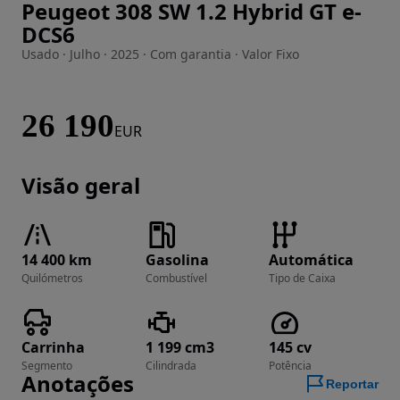
Peugeot 308 SW 1.2 Hybrid GT e-
Imagem 1 de 26
DCS6
Usado · Julho · 2025 · Com garantia · Valor Fixo
26 190
EUR
Visão geral
14 400 km
Gasolina
Automática
Quilómetros
Combustível
Tipo de Caixa
Carrinha
1 199 cm3
145 cv
Segmento
Cilindrada
Potência
Anotações
Reportar