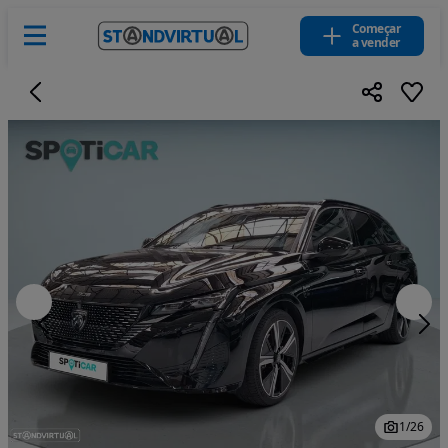
Começar
a vender
1
/
26