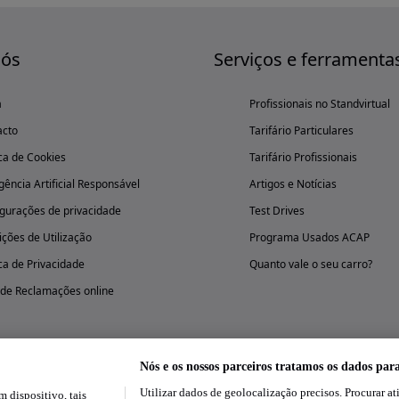
nós
Serviços e ferramenta
a
Profissionais no Standvirtual
acto
Tarifário Particulares
ica de Cookies
Tarifário Profissionais
igência Artificial Responsável
Artigos e Notícias
gurações de privacidade
Test Drives
ções de Utilização
Programa Usados ACAP
ica de Privacidade
Quanto vale o seu carro?
 de Reclamações online
Nós e os nossos parceiros tratamos os dados par
Utilizar dados de geolocalização precisos. Procurar at
dispositivo, tais