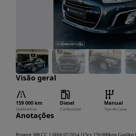
Imagem 1 de 37
Visão geral
159 000 km
Diesel
Manual
Quilómetros
Combustível
Tipo de Caixa
Anotações
Peugeot 308 CC 1.6Hdi 07/2014 115cv 159.000kms Gasóleo Rád