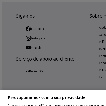
Siga-nos
Sobre 
Ajud
Facebook
Cont
Instagram
Polít
YouTube
Intel
Confi
Serviço de apoio ao cliente
Condi
Polít
Contacte-nos
Livro
Preocupamo-nos com a sua privacidade
Nós e os nossos parceiros
375
armazenamos e/ou acedemos a informações num 