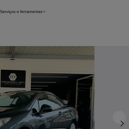
Serviços e ferramentas
Financiamento
Avaliar o meu carro
iamento
Serviço de check-up
Histórico do veículo
Notícias e artigos