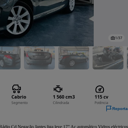
1
/
37
Cabrio
1 560 cm3
115 cv
Segmento
Cilindrada
Potência
Reporta
io Cd Negação Jantes liga leve 17” Ac automático Vidros eléctricos 