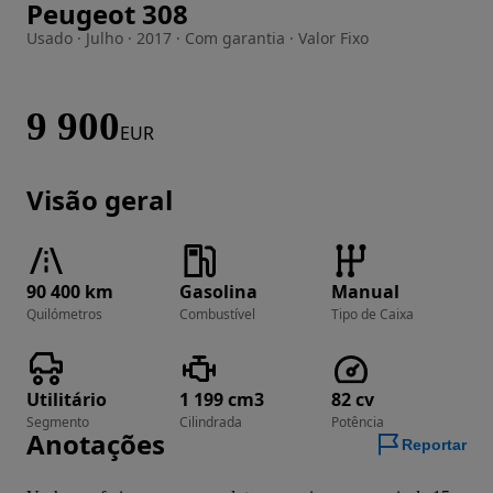
Peugeot 308
Imagem 1 de 18
Usado · Julho · 2017 · Com garantia · Valor Fixo
9 900
EUR
Visão geral
90 400 km
Gasolina
Manual
Quilómetros
Combustível
Tipo de Caixa
Utilitário
1 199 cm3
82 cv
Segmento
Cilindrada
Potência
Anotações
Reportar