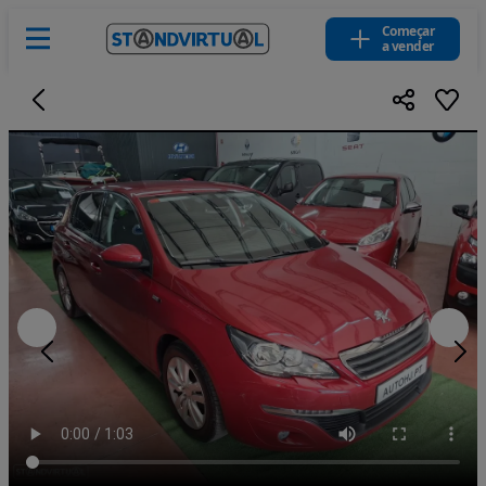
Começar
a vender