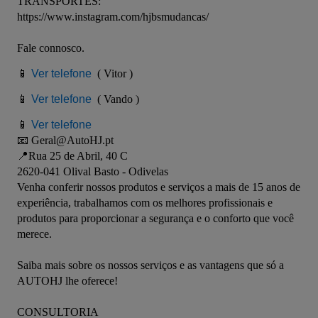
TRANSPORTES:

https://www.instagram.com/hjbsmudancas/

Fale connosco.

📱 
Ver telefone
  ( Vitor )

📱 
Ver telefone
  ( Vando ) 

📱 
Ver telefone
📧 Geral@AutoHJ.pt 

📍Rua 25 de Abril, 40 C 

2620-041 Olival Basto - Odivelas
Venha conferir nossos produtos e serviços a mais de 15 anos de 
experiência, trabalhamos com os melhores profissionais e 
produtos para proporcionar a segurança e o conforto que você 
merece.

Saiba mais sobre os nossos serviços e as vantagens que só a 
AUTOHJ lhe oferece!

CONSULTORIA 
