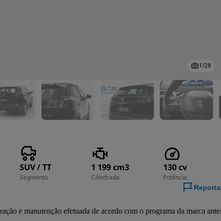
1
/
28
SUV / TT
1 199 cm3
130 cv
Segmento
Cilindrada
Potência
Reporta
ração e manutenção efetuada de acordo com o programa da marca antes