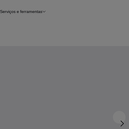
Serviços e ferramentas
Financiamento
Avaliar o meu carro
iamento
Serviço de check-up
Histórico do veículo
Notícias e artigos