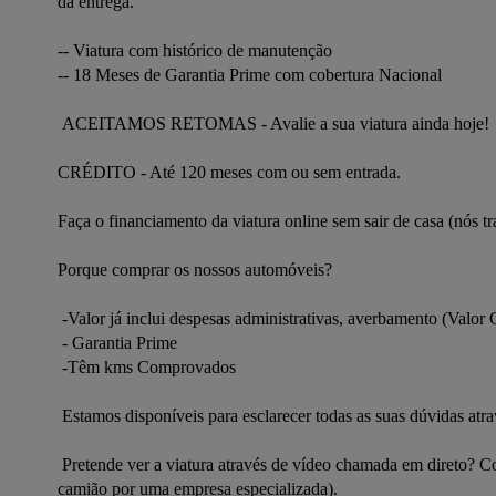
da entrega.

-- Viatura com histórico de manutenção

-- 18 Meses de Garantia Prime com cobertura Nacional

 ACEITAMOS RETOMAS - Avalie a sua viatura ainda hoje!

CRÉDITO - Até 120 meses com ou sem entrada.

Faça o financiamento da viatura online sem sair de casa (nós tra
Porque comprar os nossos automóveis?

 -Valor já inclui despesas administrativas, averbamento (Valor Chave na mão)

 - Garantia Prime

 -Têm kms Comprovados

 Estamos disponíveis para esclarecer todas as suas dúvidas através dos nossos contactos telemóvel e whatsapp.

 Pretende ver a viatura através de vídeo chamada em direto? Contacte-nos. Entregas em Portugal Continental e Ilhas. (Transporte por 
camião por uma empresa especializada).
