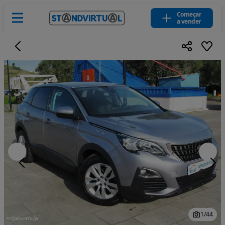
Começar
a vender
1
/
44