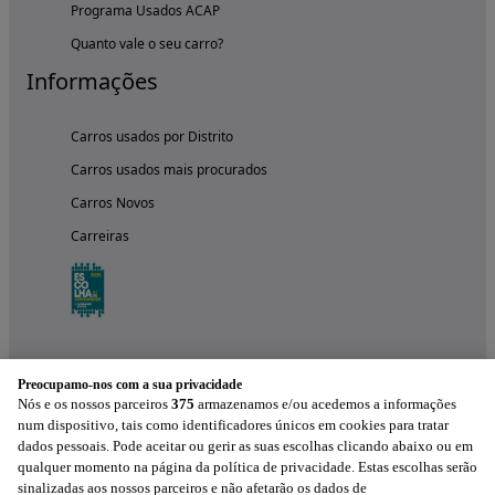
Programa Usados ACAP
Quanto vale o seu carro?
Informações
Carros usados por Distrito
Carros usados mais procurados
Carros Novos
Carreiras
Preocupamo-nos com a sua privacidade
Nós e os nossos parceiros
375
armazenamos e/ou acedemos a informações
num dispositivo, tais como identificadores únicos em cookies para tratar
dados pessoais. Pode aceitar ou gerir as suas escolhas clicando abaixo ou em
qualquer momento na página da política de privacidade. Estas escolhas serão
Experimenta a aplicação
sinalizadas aos nossos parceiros e não afetarão os dados de