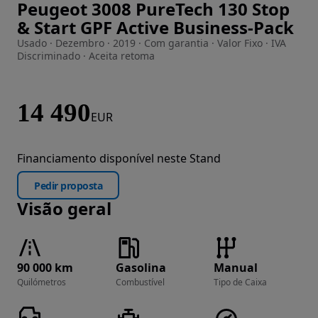
Peugeot 3008 PureTech 130 Stop
Imagem 1 de 44
& Start GPF Active Business-Pack
Usado · Dezembro · 2019 · Com garantia · Valor Fixo · IVA
Discriminado · Aceita retoma
14 490
EUR
Financiamento disponível neste Stand
Pedir proposta
Visão geral
90 000 km
Gasolina
Manual
Quilómetros
Combustível
Tipo de Caixa