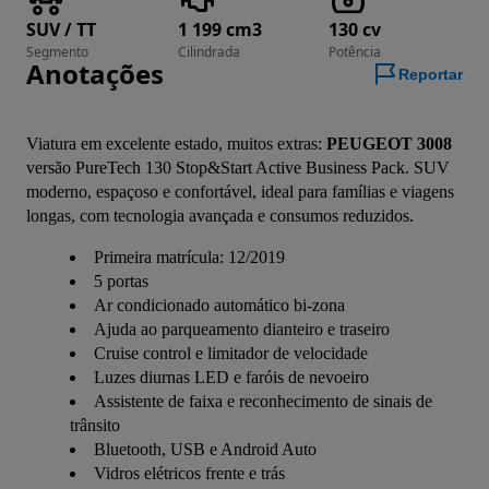
SUV / TT
1 199 cm3
130 cv
Segmento
Cilindrada
Potência
Anotações
Reportar
Viatura em excelente estado, muitos extras: 
PEUGEOT 3008
versão PureTech 130 Stop&Start Active Business Pack. SUV 
moderno, espaçoso e confortável, ideal para famílias e viagens 
longas, com tecnologia avançada e consumos reduzidos.
Primeira matrícula: 12/2019
5 portas
Ar condicionado automático bi-zona
Ajuda ao parqueamento dianteiro e traseiro
Cruise control e limitador de velocidade
Luzes diurnas LED e faróis de nevoeiro
Assistente de faixa e reconhecimento de sinais de
trânsito
Bluetooth, USB e Android Auto
Vidros elétricos frente e trás