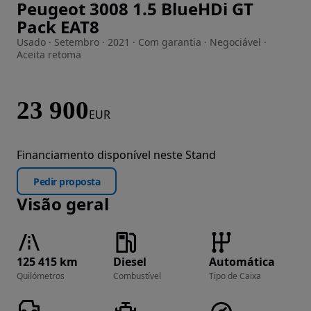
Peugeot 3008 1.5 BlueHDi GT
Imagem 1 de 62
Pack EAT8
Usado · Setembro · 2021 · Com garantia · Negociável ·
Aceita retoma
23 900
EUR
Financiamento disponível neste Stand
Pedir proposta
Visão geral
125 415 km
Diesel
Automática
Quilómetros
Combustível
Tipo de Caixa