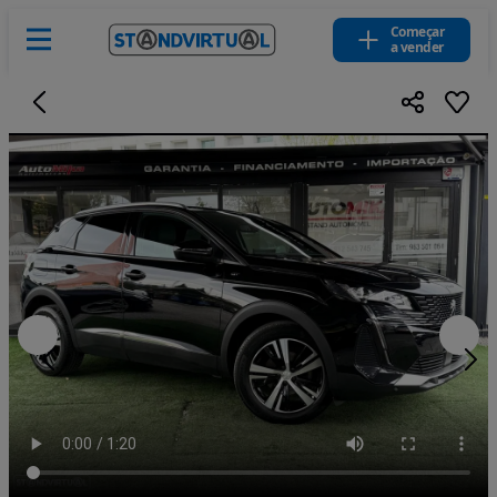
Começar
a vender