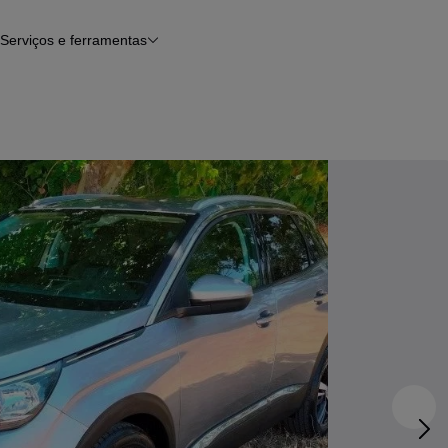
Serviços e ferramentas
Financiamento
Avaliar o meu carro
iamento
Serviço de check-up
Histórico do veículo
Notícias e artigos