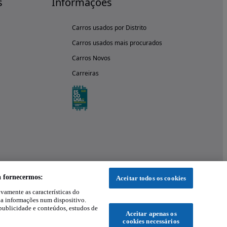
s
Informações
Carros usados por Distrito
Carros usados mais procurados
Carros Novos
Carreiras
a fornecermos:
Aceitar todos os cookies
ivamente as características do
 a informações num dispositivo.
publicidade e conteúdos, estudos de
Aceitar apenas os
cookies necessários