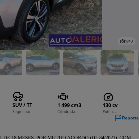
1
/
40
SUV / TT
1 499 cm3
130 cv
Segmento
Cilindrada
Potência
Reporta
 18 MESES, POR MUTUO ACORDO (DL 84/2021), COM 