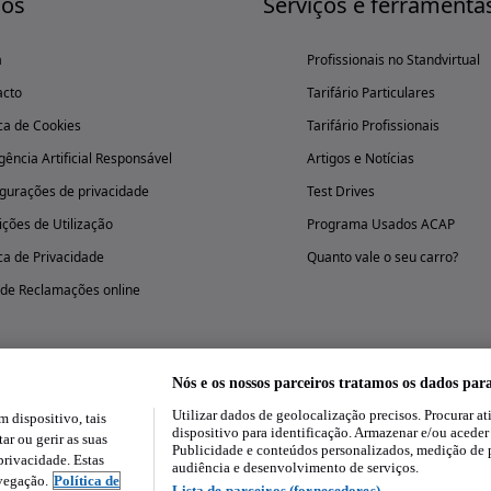
nós
Serviços e ferramenta
a
Profissionais no Standvirtual
acto
Tarifário Particulares
ica de Cookies
Tarifário Profissionais
igência Artificial Responsável
Artigos e Notícias
gurações de privacidade
Test Drives
ções de Utilização
Programa Usados ACAP
ica de Privacidade
Quanto vale o seu carro?
 de Reclamações online
Nós e os nossos parceiros tratamos os dados par
Utilizar dados de geolocalização precisos. Procurar at
dispositivo, tais
Experimenta a aplicação
dispositivo para identificação. Armazenar e/ou aceder
ar ou gerir as suas
Publicidade e conteúdos personalizados, medição de 
rivacidade. Estas
audiência e desenvolvimento de serviços.
avegação.
Política de
Lista de parceiros (fornecedores)