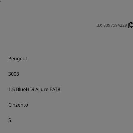
ID
:
8097594229
Peugeot
3008
1.5 BlueHDi Allure EAT8
Cinzento
5