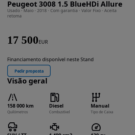
Peugeot 3008 1.5 BlueHDi Allure
Imagem 1 de 24
Usado · Maio · 2018 · Com garantia · Valor Fixo · Aceita
retoma
17 500
EUR
Financiamento disponível neste Stand
Pedir proposta
Visão geral
158 000 km
Diesel
Manual
Quilómetros
Combustível
Tipo de Caixa