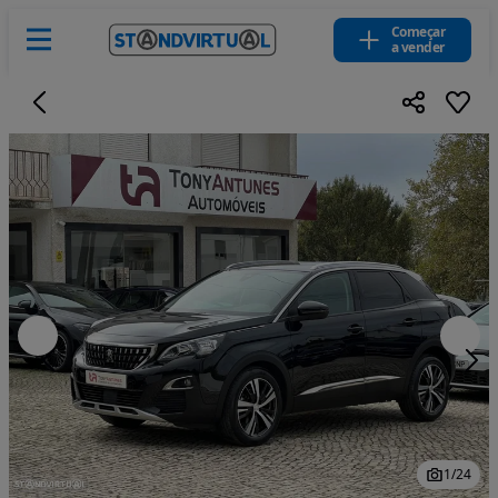
Começar
a vender
1
/
24