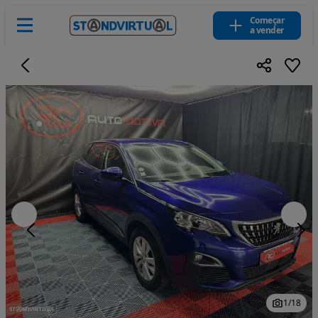
Começar
a vender
1
/
18