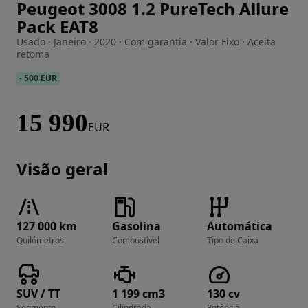
Peugeot 3008 1.2 PureTech Allure
Imagem 1 de 18
Pack EAT8
Usado · Janeiro · 2020 · Com garantia · Valor Fixo · Aceita
retoma
-
500 EUR
15 990
EUR
Visão geral
127 000 km
Gasolina
Automática
Quilómetros
Combustível
Tipo de Caixa
SUV / TT
1 199 cm3
130 cv
Segmento
Cilindrada
Potência