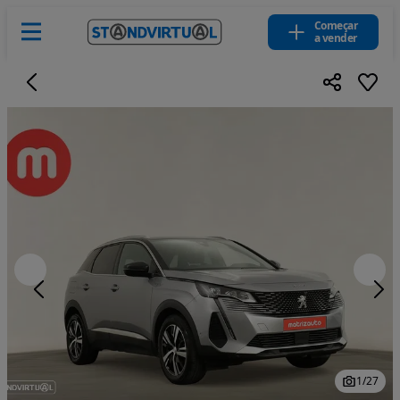
Começar
a vender
1
/
27