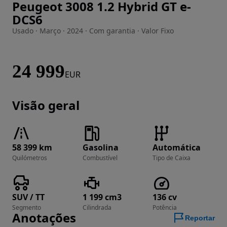
Peugeot 3008 1.2 Hybrid GT e-
Imagem 1 de 27
DCS6
Usado · Março · 2024 · Com garantia · Valor Fixo
24 999
EUR
Visão geral
58 399 km
Gasolina
Automática
Quilómetros
Combustível
Tipo de Caixa
SUV / TT
1 199 cm3
136 cv
Segmento
Cilindrada
Potência
Anotações
Reportar