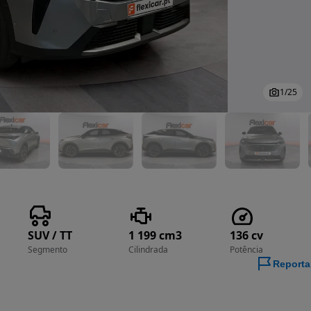
1
/
25
SUV / TT
1 199 cm3
136 cv
Segmento
Cilindrada
Potência
Reporta