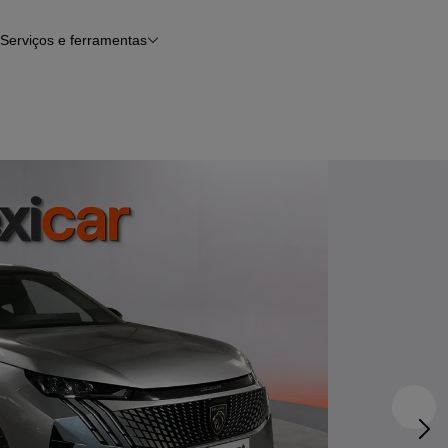
Serviços e ferramentas
Financiamento
Avaliar o meu carro
iamento
Serviço de check-up
Histórico do veículo
Notícias e artigos