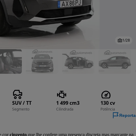
1
/
28
SUV / TT
1 499 cm3
130 cv
Segmento
Cilindrada
Potência
Reporta
 cor 
cinzento
 que lhe confere uma presença discreta mas marcante na 