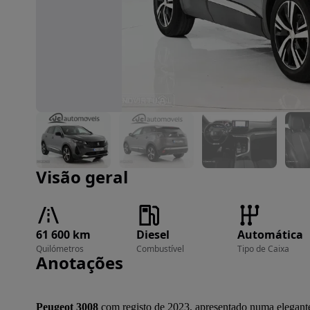
Imagem 1 de 28
Visão geral
61 600 km
Diesel
Automática
Quilómetros
Combustível
Tipo de Caixa
Anotações
Peugeot 3008
 com registo de 2023, apresentado numa elegante