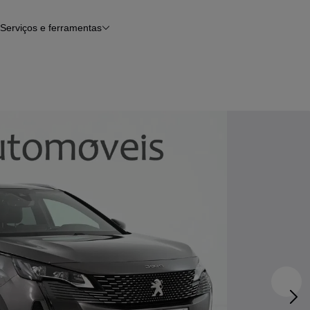
Serviços e ferramentas
Financiamento
Avaliar o meu carro
iamento
Serviço de check-up
Histórico do veículo
Notícias e artigos