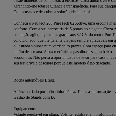
desde modelos de combustão a elétricos. Cada automóvel é subme
garantindo-lhe total segurança e transparência. Para sua tranqu
Contacte-nos e descubra a solução ideal para si.

Conheça o Peugeot 208 PureTech 82 Active, uma escolha inteli
conforto. Com a sua carroçaria de 5 portas no elegante Cinza A
condução ágil que procura, graças aos 82 CV do motor PureTec
condicionado, que lhe garante viagens sempre agradáveis em qu
ou estrada sinuosa num verdadeiro prazer. Com espaço para cinco
de fim de semana. A sua mecânica a gasolina assegura baixos 
económica. Não perca a oportunidade de levar para casa um car
seu test drive e descubra porque este modelo é tão desejado.

Rocha automóveis Braga

Anúncio criado por rotina informática. Todas as informações c
Gestão de Stands com IA
Equipamento:
Volante regulável em altura, Volante regulável em profundid