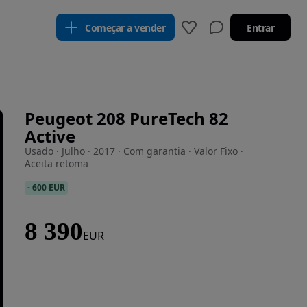
Começar a vender
Entrar
Peugeot 208 PureTech 82
Active
Usado · Julho · 2017 · Com garantia · Valor Fixo ·
Aceita retoma
-
600 EUR
8 390
EUR