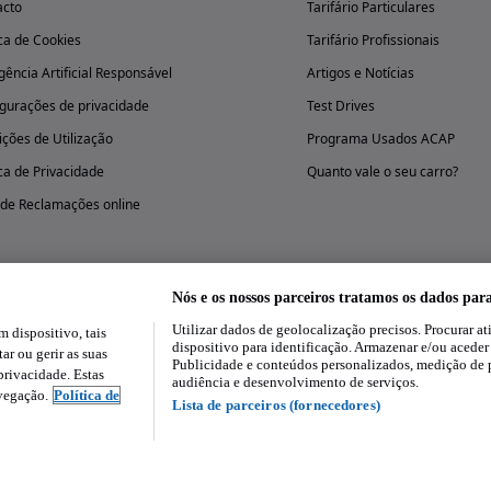
acto
Tarifário Particulares
ica de Cookies
Tarifário Profissionais
igência Artificial Responsável
Artigos e Notícias
gurações de privacidade
Test Drives
ções de Utilização
Programa Usados ACAP
ica de Privacidade
Quanto vale o seu carro?
 de Reclamações online
Nós e os nossos parceiros tratamos os dados par
Utilizar dados de geolocalização precisos. Procurar at
dispositivo, tais
Experimenta a aplicação
dispositivo para identificação. Armazenar e/ou aceder
ar ou gerir as suas
Publicidade e conteúdos personalizados, medição de 
rivacidade. Estas
audiência e desenvolvimento de serviços.
avegação.
Política de
Lista de parceiros (fornecedores)