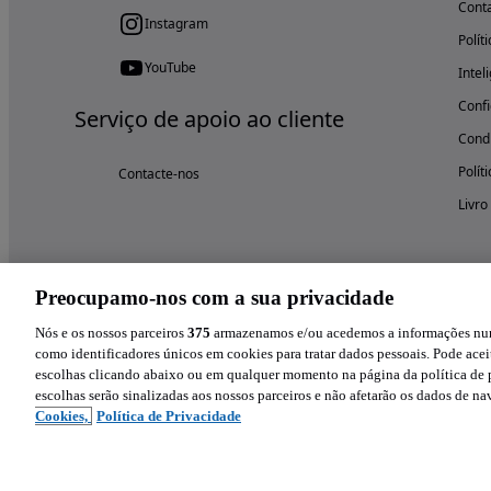
Cont
Instagram
Polít
YouTube
Intel
Confi
Serviço de apoio ao cliente
Condi
Polít
Contacte-nos
Livro
Preocupamo-nos com a sua privacidade
Nós e os nossos parceiros
375
armazenamos e/ou acedemos a informações num 
como identificadores únicos em cookies para tratar dados pessoais. Pode aceit
escolhas clicando abaixo ou em qualquer momento na página da política de p
escolhas serão sinalizadas aos nossos parceiros e não afetarão os dados de n
Cookies,
Política de Privacidade