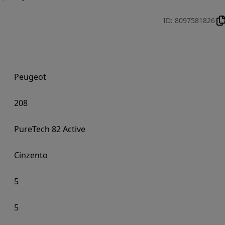
ID
:
8097581826
Peugeot
208
PureTech 82 Active
Cinzento
5
5