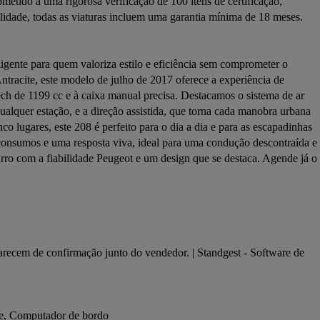
tido a uma rigorosa verificação de 100 itens de certificação, 
ilidade, todas as viaturas incluem uma garantia mínima de 18 meses. 
gente para quem valoriza estilo e eficiência sem comprometer o 
ntracite, este modelo de julho de 2017 oferece a experiência de 
h de 1199 cc e à caixa manual precisa. Destacamos o sistema de ar 
alquer estação, e a direção assistida, que torna cada manobra urbana 
 lugares, este 208 é perfeito para o dia a dia e para as escapadinhas 
consumos e uma resposta viva, ideal para uma condução descontraída e 
ro com a fiabilidade Peugeot e um design que se destaca. Agende já o 
arecem de confirmação junto do vendedor. | Standgest - Software de 
ade, Computador de bordo