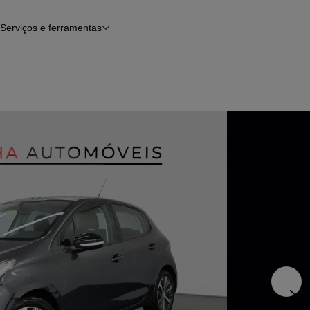
Serviços e ferramentas
Financiamento
Avaliar o meu carro
iamento
Serviço de check-up
Histórico do veículo
Notícias e artigos