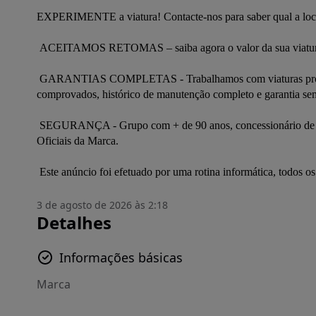
EXPERIMENTE a viatura! Contacte-nos para saber qual a localiz
 ACEITAMOS RETOMAS – saiba agora o valor da sua viatura no nosso site https://www.filintomota.pt/retomas/ 

 GARANTIAS COMPLETAS - Trabalhamos com viaturas provenientes das marcas que representamos, com quilómetros 
comprovados, histórico de manutenção completo e garantia sem
 SEGURANÇA - Grupo com + de 90 anos, concessionário de diversas Marcas de renome com mais de 10 Reparadores Autorizados 
Oficiais da Marca. 

 Este anúncio foi efetuado por uma rotina informática, todos 
3 de agosto de 2026 às 2:18
Detalhes
Informações básicas
Marca