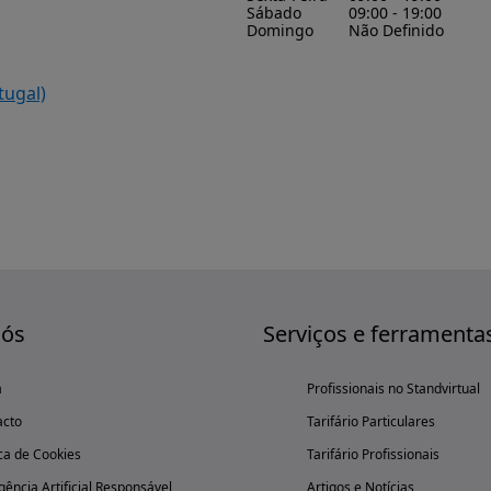
Sábado
09:00 - 19:00
Domingo
Não Definido
tugal)
nós
Serviços e ferramenta
a
Profissionais no Standvirtual
acto
Tarifário Particulares
ica de Cookies
Tarifário Profissionais
igência Artificial Responsável
Artigos e Notícias