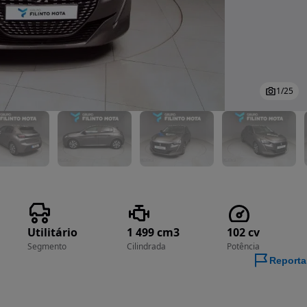
1
/
25
Utilitário
1 499 cm3
102 cv
Segmento
Cilindrada
Potência
Reporta