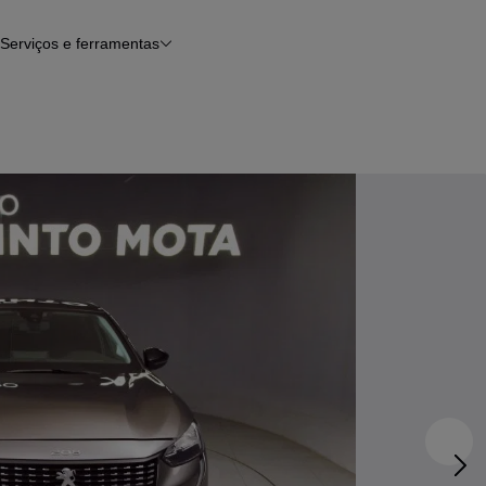
Serviços e ferramentas
Financiamento
Avaliar o meu carro
iamento
Serviço de check-up
Histórico do veículo
Notícias e artigos