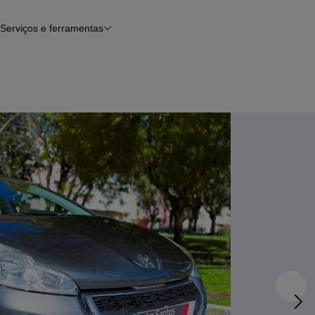
Serviços e ferramentas
Financiamento
Avaliar o meu carro
iamento
Serviço de check-up
Histórico do veículo
Notícias e artigos