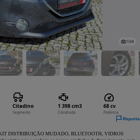
1
/
24
Citadino
1 398 cm3
68 cv
Segmento
Cilindrada
Potência
Reporta
NAL, KIT DISTRIBUIÇÃO MUDADO, BLUETOOTH, VIDROS 