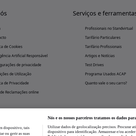
nós
Serviços e ferramenta
a
Profissionais no Standvirtual
acto
Tarifário Particulares
ica de Cookies
Tarifário Profissionais
igência Artificial Responsável
Artigos e Notícias
gurações de privacidade
Test Drives
ções de Utilização
Programa Usados ACAP
ica de Privacidade
Quanto vale o seu carro?
 de Reclamações online
Nós e os nossos parceiros tratamos os dados par
Utilizar dados de geolocalização precisos. Procurar at
dispositivo, tais
Experimenta a aplicação
dispositivo para identificação. Armazenar e/ou aceder
ar ou gerir as suas