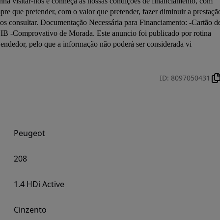
a visitar-nos e conheça as nossas condições de financiamento, com 
re que pretender, com o valor que pretender, fazer diminuir a prestação
os consultar. Documentação Necessária para Financiamento: -Cartão de
B -Comprovativo de Morada. Este anuncio foi publicado por rotina 
vendedor, pelo que a informação não poderá ser considerada vi
ID
:
8097050431
Peugeot
208
1.4 HDi Active
Cinzento