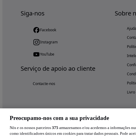
Siga-nos
Sobre 
Ajud
Facebook
Cont
Instagram
Polít
YouTube
Intel
Confi
Serviço de apoio ao cliente
Condi
Polít
Contacte-nos
Livro
Preocupamo-nos com a sua privacidade
Nós e os nossos parceiros
375
armazenamos e/ou acedemos a informações num 
como identificadores únicos em cookies para tratar dados pessoais. Pode aceit