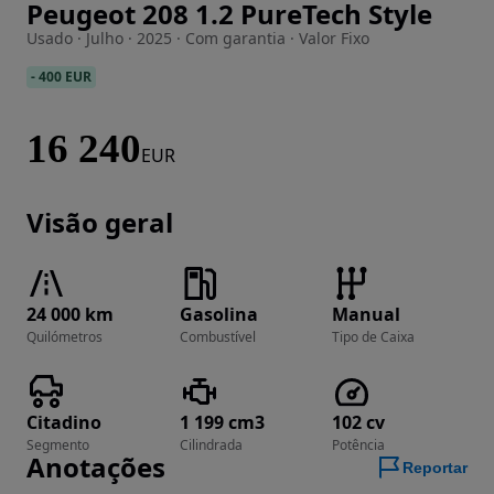
Peugeot 208 1.2 PureTech Style
Imagem 1 de 27
Usado · Julho · 2025 · Com garantia · Valor Fixo
-
400 EUR
16 240
EUR
Visão geral
24 000 km
Gasolina
Manual
Quilómetros
Combustível
Tipo de Caixa
Citadino
1 199 cm3
102 cv
Segmento
Cilindrada
Potência
Anotações
Reportar