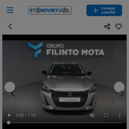
Começar
a vender