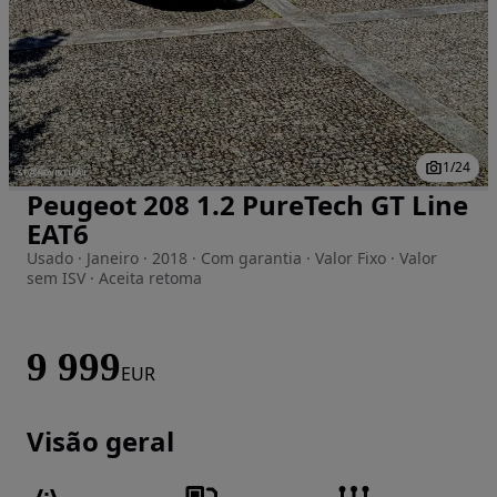
1
/
24
Peugeot 208 1.2 PureTech GT Line
Imagem 1 de 24
EAT6
Usado · Janeiro · 2018 · Com garantia · Valor Fixo · Valor
sem ISV · Aceita retoma
9 999
EUR
Visão geral