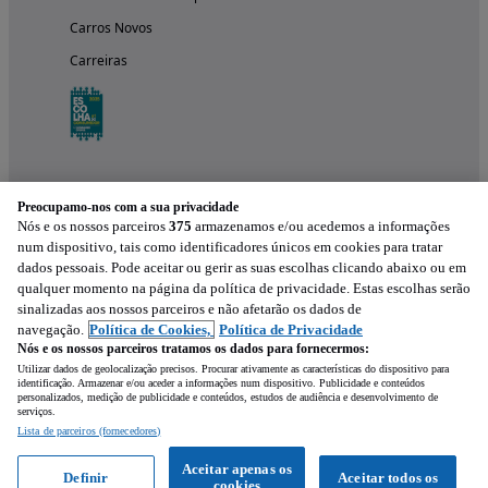
Carros Novos
Carreiras
Preocupamo-nos com a sua privacidade
Nós e os nossos parceiros
375
armazenamos e/ou acedemos a informações
num dispositivo, tais como identificadores únicos em cookies para tratar
dados pessoais. Pode aceitar ou gerir as suas escolhas clicando abaixo ou em
qualquer momento na página da política de privacidade. Estas escolhas serão
Experimenta a aplicação
sinalizadas aos nossos parceiros e não afetarão os dados de
navegação.
Política de Cookies,
Política de Privacidade
Nós e os nossos parceiros tratamos os dados para fornecermos:
Utilizar dados de geolocalização precisos. Procurar ativamente as características do dispositivo para
identificação. Armazenar e/ou aceder a informações num dispositivo. Publicidade e conteúdos
personalizados, medição de publicidade e conteúdos, estudos de audiência e desenvolvimento de
serviços.
Lista de parceiros (fornecedores)
Mensagem
Aceitar apenas os
Definir
Aceitar todos os
cookies