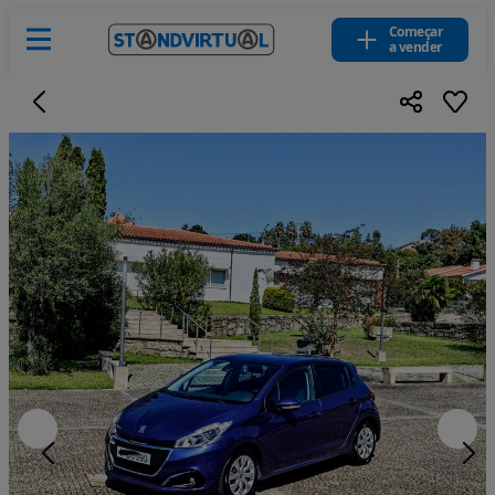
Começar
a vender