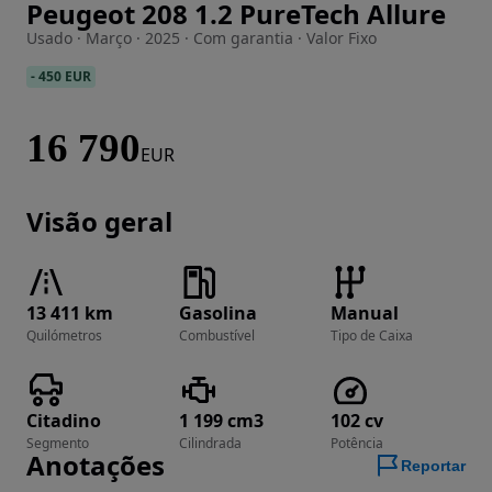
Peugeot 208 1.2 PureTech Allure
Imagem 1 de 19
Usado · Março · 2025 · Com garantia · Valor Fixo
-
450 EUR
16 790
EUR
Visão geral
13 411 km
Gasolina
Manual
Quilómetros
Combustível
Tipo de Caixa
Citadino
1 199 cm3
102 cv
Segmento
Cilindrada
Potência
Anotações
Reportar