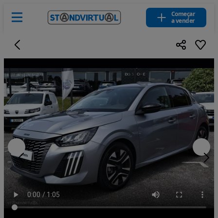
Começar
a vender