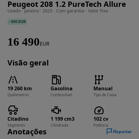
Peugeot 208 1.2 PureTech Allure
Imagem 1 de 18
Usado · Janeiro · 2025 · Com garantia · Valor Fixo
-
500 EUR
16 490
EUR
Visão geral
19 260 km
Gasolina
Manual
Quilómetros
Combustível
Tipo de Caixa
Citadino
1 199 cm3
102 cv
Segmento
Cilindrada
Potência
Anotações
Reportar