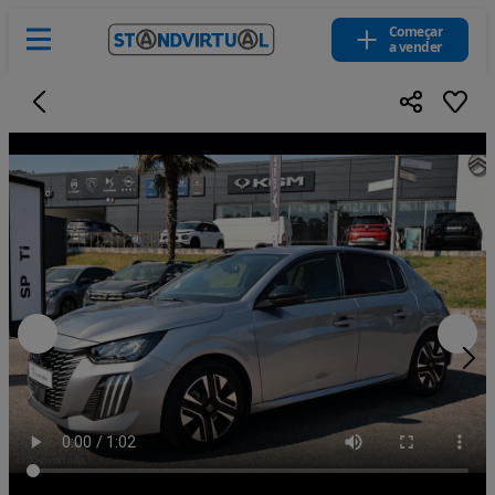
Começar
a vender