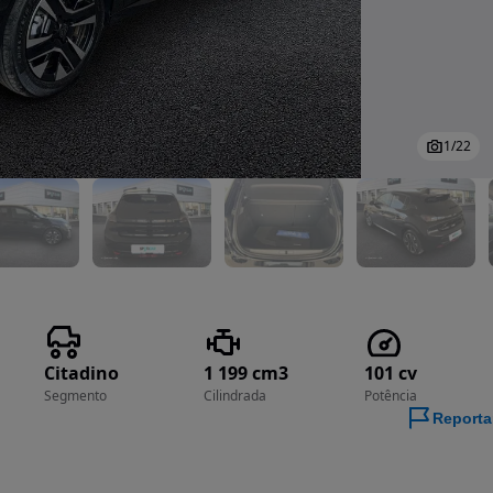
1
/
22
Citadino
1 199 cm3
101 cv
Segmento
Cilindrada
Potência
Reporta