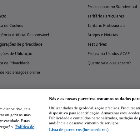
a
Profissionais no Standvirtual
acto
Tarifário Particulares
ica de Cookies
Tarifário Profissionais
igência Artificial Responsável
Artigos e Notícias
gurações de privacidade
Test Drives
ções de Utilização
Programa Usados ACAP
ica de Privacidade
Quanto vale o seu carro?
 de Reclamações online
Nós e os nossos parceiros tratamos os dados par
Utilizar dados de geolocalização precisos. Procurar at
dispositivo, tais
Experimenta a aplicação
dispositivo para identificação. Armazenar e/ou aceder
ar ou gerir as suas
Publicidade e conteúdos personalizados, medição de 
rivacidade. Estas
audiência e desenvolvimento de serviços.
avegação.
Política de
Lista de parceiros (fornecedores)