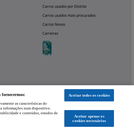
Carros usados por Distrito
Carros usados mais procurados
Carros Novos
Carreiras
a fornecermos:
Aceitar todos os cookies
ivamente as características do
 a informações num dispositivo.
publicidade e conteúdos, estudos de
Aceitar apenas os
cookies necessários