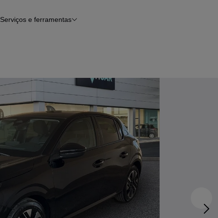
Serviços e ferramentas
Financiamento
Avaliar o meu carro
iamento
Serviço de check-up
Histórico do veículo
Notícias e artigos