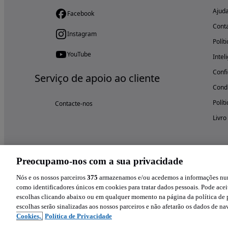
Ajud
Facebook
Cont
Instagram
Polít
YouTube
Intel
Confi
Serviço de apoio ao cliente
Condi
Polít
Contacte-nos
Livro
Preocupamo-nos com a sua privacidade
Nós e os nossos parceiros
375
armazenamos e/ou acedemos a informações num 
como identificadores únicos em cookies para tratar dados pessoais. Pode aceit
escolhas clicando abaixo ou em qualquer momento na página da política de p
escolhas serão sinalizadas aos nossos parceiros e não afetarão os dados de n
Cookies,
Política de Privacidade